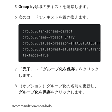
Group by
​領域のテキストを削除します。
次のコードでテキストを置き換えます。
group.0.linkedname=direct

group.0.name=Project Entry

group.0.valueexpression=IF(ABS(DATEDIFF({ent
group.0.valueformat=atDateAsMonthString

「
完了
」 > 「
グループ化を保存
」をクリック
します。
（オプション）グループ化の名前を更新し、
グループ化を保存
​をクリックします。
recommendation-more-help