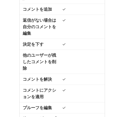
✓
✓
✓
✓
✓
✓