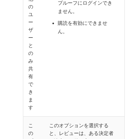
プルーフにログインでき
の
ません。
ユ
ー
購読を有効にできませ
ザ
ん。
ー
と
の
み
共
有
で
き
ま
す
こ
このオプションを選択する
の
と、レビューは、ある決定者