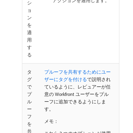
アクションを適用します。
シ
ョ
ン
を
適
用
す
る
タ
プルーフを共有するためにユー
グ
ザーにタグを付ける
で説明され
で
ているように、レビュアーが任
プ
意の Workfront ユーザーをプル
ル
ーフに追加できるようにしま
ー
す。
フ
メモ：
を
共