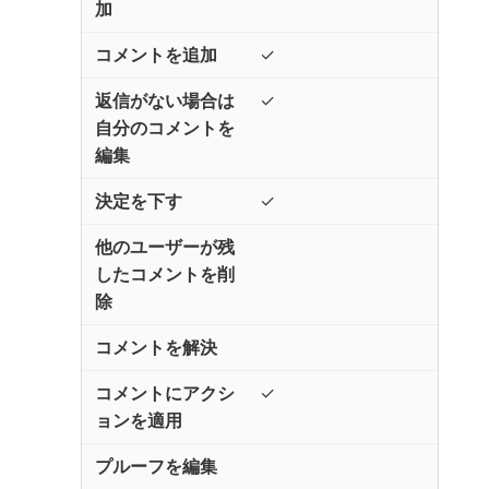
✓
✓
✓
✓