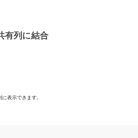
の共有列に結合
列に表示できます。
。