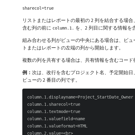
sharecol=true
リストまたはレポートの最初の 2 列を結合する場合、W
含む列の前に
を、2 列目に関する情報を
column.1.
組み合わせる列がビューの中央にある場合は、ビュ
トまたはレポートの左端の列から開始します。
複数の列を共有する場合は、共有情報を含むコード
例：
​次は、改行を含むプロジェクト名、予定開始
ビューの 2 番目の列です。
column.1.displayname=Project_StartDate_Owner

column.1.sharecol=true

column.1.textmode=true

column.1.valuefield=name

column.1.valueformat=HTML

column.2.value=<br>
