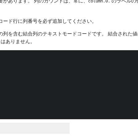
要があります。 列のカウントは、常に、
のラベルの
column.0.
コード行に列番号を必ず追加してください。
々の列を含む結合列のテキストモードコードです。 結合された
りはありません。