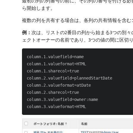
最初の列の列番号の前に、その列の番号を付ける必
ら開始します。
複数の列を共有する場合は、各列の共有情報を含む
例：
​次は、リストの2番目の列から始まる3つの別
ェクトオーナーの名前であり、3つの値の間に区切
column.1.valuefield=name

column.1.valueformat=HTML

column.1.sharecol=true

column.2.valuefield=plannedStartDate

column.2.valueformat=atDate

column.2.sharecol=true

column.3.valuefield=owner:name
