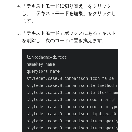
「
テキストモードに切り替え
」をクリック
し、「
テキストモードを編集
」をクリックし
ます。
「
テキストモード
」ボックスにあるテキスト
を削除し、次のコードに置き換えます。
linkedname=direct

namekey=name

querysort=name

styledef.case.0.comparison.icon=false

styledef.case.0.comparison.leftmethod=numberO
styledef.case.0.comparison.lefttext=numberOfC
styledef.case.0.comparison.operator=gt

styledef.case.0.comparison.operatortype=int

styledef.case.0.comparison.righttext=0

styledef.case.0.comparison.trueproperty.0.nam
styledef.case.0.comparison.trueproperty.0.val