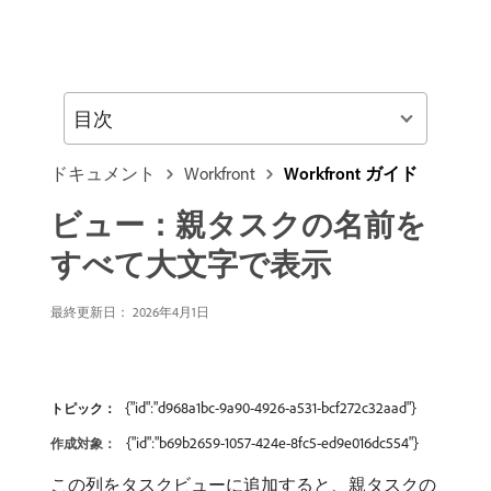
目次
ドキュメント
Workfront
Workfront ガイド
ビュー：親タスクの名前を
すべて大文字で表示
最終更新日： 2026年4月1日
{"id":"d968a1bc-9a90-4926-a531-bcf272c32aad"}
トピック：
{"id":"b69b2659-1057-424e-8fc5-ed9e016dc554"}
作成対象：
この列をタスクビューに追加すると、親タスクの