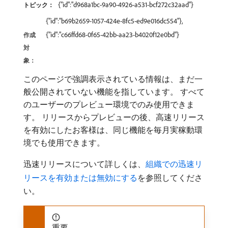
{"id":"d968a1bc-9a90-4926-a531-bcf272c32aad"}
トピック：
{"id":"b69b2659-1057-424e-8fc5-ed9e016dc554"},
{"id":"c66ffd68-0f65-42bb-aa23-b4020f12e0bd"}
作成
対
象：
このページで強調表示されている情報は、まだ一
般公開されていない機能を指しています。 すべて
のユーザーのプレビュー環境でのみ使用できま
す。 リリースからプレビューの後、高速リリース
を有効にしたお客様は、同じ機能を毎月実稼動環
境でも使用できます。
迅速リリースについて詳しくは、
組織での迅速リ
リースを有効または無効にする
を参照してくださ
い。
重要