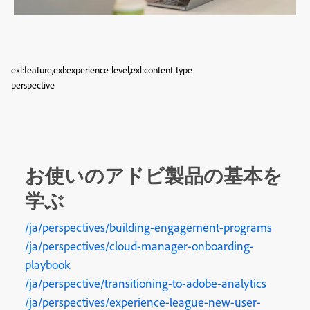
exl:feature,exl:experience-level,exl:content-type
perspective
お使いのアドビ製品の基本を
学ぶ
/ja/perspectives/building-engagement-programs
/ja/perspectives/cloud-manager-onboarding-
playbook
/ja/perspective/transitioning-to-adobe-analytics
/ja/perspectives/experience-league-new-user-