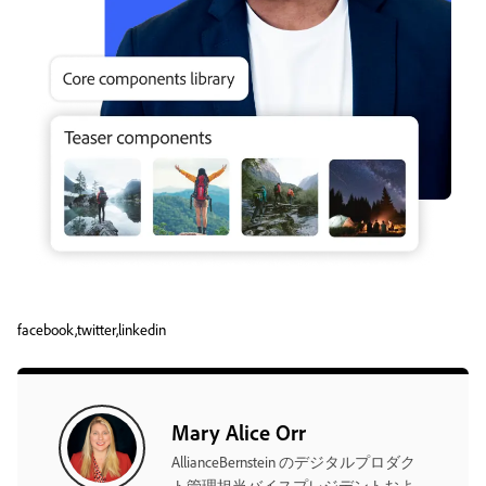
facebook,twitter,linkedin
Mary Alice Orr
AllianceBernstein のデジタルプロダク