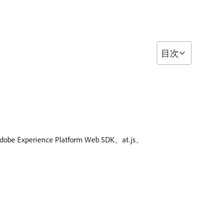
目次
ence Platform Web SDK、at.js、