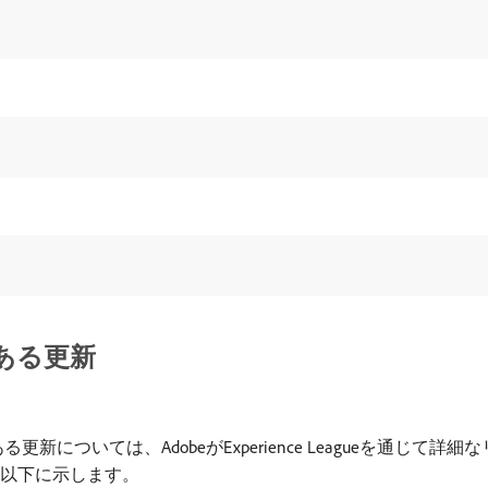
ある更新
ある更新については、AdobeがExperience Leagueを通
イトを以下に示します。