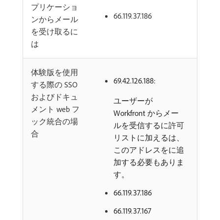
プリケーショ
66.119.37.186
ンからメール
を受け取るに
は
体験版を使用
69.42.126.188:
する際の SSO
およびドキュ
ユーザーが
メント web フ
Workfront からメー
ック統合の場
ルを受信するに許可
合
リストに加えるは、
このアドレスをに追
加する必要もありま
す。
66.119.37.186
66.119.37.167