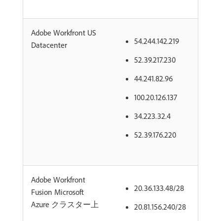
Adobe Workfront US
54.244.142.219
Datacenter
52.39.217.230
44.241.82.96
100.20.126.137
34.223.32.4
52.39.176.220
Adobe Workfront
20.36.133.48/28
Fusion Microsoft
Azure クラスター上
20.81.156.240/28