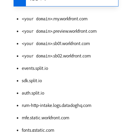
.my.workfront.com
<your domain>
.preview.workfront.com
<your domain>
.sb01.workfront.com
<your domain>
.sb02.workfront.com
<your domain>
events.split.io
sdk.split.io
auth.split.io
rum-http-intake.logs.datadoghq.com
mfe.static.workfront.com
fonts.gstatic.com