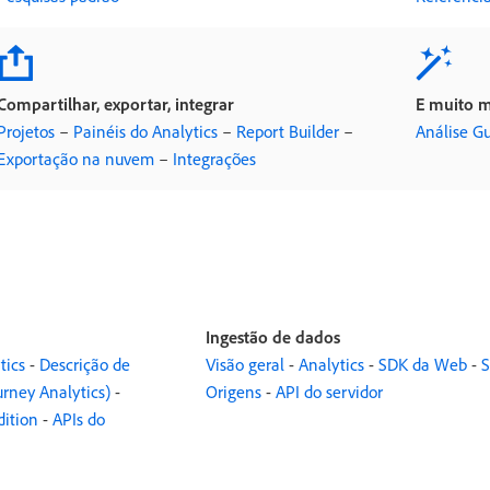
Compartilhar, exportar, integrar
E muito ma
Projetos
–
Painéis do Analytics
–
Report Builder
–
Análise G
Exportação na nuvem
–
Integrações
Ingestão de dados
tics
-
Descrição de
Visão geral
-
Analytics
-
SDK da Web
-
S
rney Analytics)
-
Origens
-
API do servidor
dition
-
APIs do