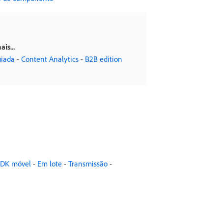
is...
uiada
-
Content Analytics
-
B2B edition
DK móvel
-
Em lote
-
Transmissão
-