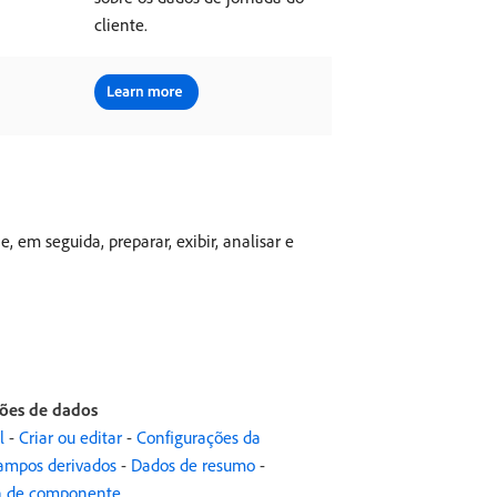
cliente.
 em seguida, preparar, exibir, analisar e
ções de dados
l
-
Criar ou editar
-
Configurações da
ampos derivados
-
Dados de resumo
-
a de componente