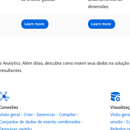
dimensões.
nalytics. Além disso, descubra como inserir seus dados na solução e,
resultantes.
Conexões
Visualiza
Visão geral
-
Criar
-
Gerenciar
-
Compilar
-
Visão gera
Conjuntos de dados de evento combinados
-
sessão
-
C
Pesquisas padrão
Referênci