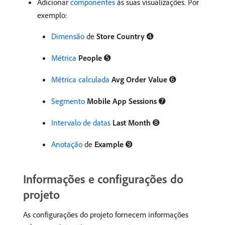
Adicionar
componentes
às suas visualizações. Por
exemplo:
Dimensão
de
Store Country
➍
Métrica
People
➎
Métrica calculada
Avg Order Value
➏
Segmento
Mobile App Sessions
➐
Intervalo de datas
Last Month
➑
Anotação
de
Example
➒
Informações e configurações do
projeto
As configurações do projeto fornecem informações