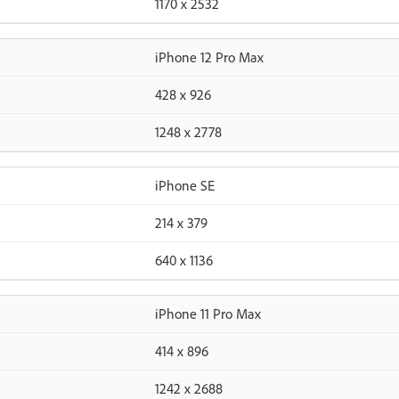
1170 x 2532
iPhone 12 Pro Max
428 x 926
1248 x 2778
iPhone SE
214 x 379
640 x 1136
iPhone 11 Pro Max
414 x 896
1242 x 2688