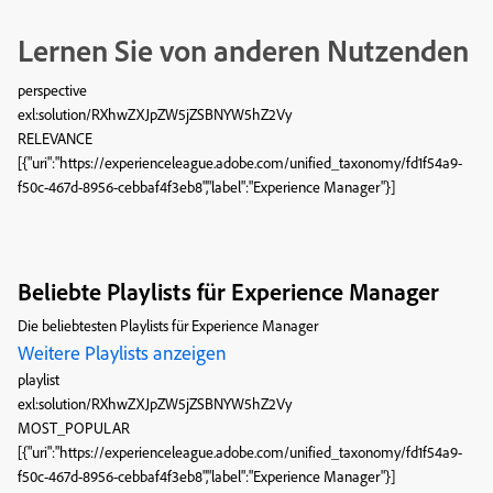
Lernen Sie von anderen Nutzenden
perspective
exl:solution/RXhwZXJpZW5jZSBNYW5hZ2Vy
RELEVANCE
[{"uri":"https://experienceleague.adobe.com/unified_taxonomy/fd1f54a9-
f50c-467d-8956-cebbaf4f3eb8","label":"Experience Manager"}]
Beliebte Playlists für Experience Manager
Die beliebtesten Playlists für Experience Manager
Weitere Playlists anzeigen
playlist
exl:solution/RXhwZXJpZW5jZSBNYW5hZ2Vy
MOST_POPULAR
[{"uri":"https://experienceleague.adobe.com/unified_taxonomy/fd1f54a9-
f50c-467d-8956-cebbaf4f3eb8","label":"Experience Manager"}]