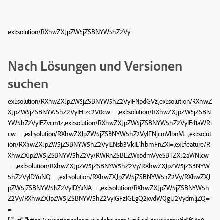
exl:solution/RXhwZXJpZW5jZSBNYW5hZ2Vy
Nach Lösungen und Versionen
suchen
exl:solution/RXhwZXJpZW5jZSBNYW5hZ2VyIFNpdGVz,exl:solution/RXhwZ
XJpZW5jZSBNYW5hZ2VyIEFzc2V0cw==,exl:solution/RXhwZXJpZW5jZSBN
YW5hZ2VyIEZvcm1z,exl:solution/RXhwZXJpZW5jZSBNYW5hZ2VyIEd1aWRl
cw==,exl:solution/RXhwZXJpZW5jZSBNYW5hZ2VyIFNjcmVlbnM=,exl:solut
ion/RXhwZXJpZW5jZSBNYW5hZ2VyIENsb3VkIE1hbmFnZXI=,exl:feature/R
XhwZXJpZW5jZSBNYW5hZ2Vy/RWRnZSBEZWxpdmVyeSBTZXJ2aWNlcw
==,exl:solution/RXhwZXJpZW5jZSBNYW5hZ2Vy/RXhwZXJpZW5jZSBNYW
5hZ2VyIDYuNQ==,exl:solution/RXhwZXJpZW5jZSBNYW5hZ2Vy/RXhwZXJ
pZW5jZSBNYW5hZ2VyIDYuNA==,exl:solution/RXhwZXJpZW5jZSBNYW5h
Z2Vy/RXhwZXJpZW5jZSBNYW5hZ2VyIGFzIGEgQ2xvdWQgU2VydmljZQ=
=