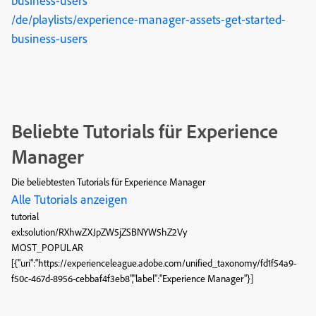
business-users
/de/playlists/experience-manager-assets-get-started-
business-users
Beliebte Tutorials für Experience
Manager
Die beliebtesten Tutorials für Experience Manager
Alle Tutorials anzeigen
tutorial
exl:solution/RXhwZXJpZW5jZSBNYW5hZ2Vy
MOST_POPULAR
[{"uri":"https://experienceleague.adobe.com/unified_taxonomy/fd1f54a9-
f50c-467d-8956-cebbaf4f3eb8","label":"Experience Manager"}]