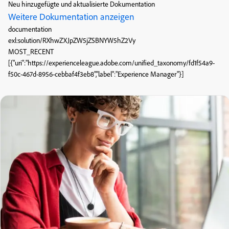
Neu hinzugefügte und aktualisierte Dokumentation
Weitere Dokumentation anzeigen
documentation
exl:solution/RXhwZXJpZW5jZSBNYW5hZ2Vy
MOST_RECENT
[{"uri":"https://experienceleague.adobe.com/unified_taxonomy/fd1f54a9-
f50c-467d-8956-cebbaf4f3eb8","label":"Experience Manager"}]