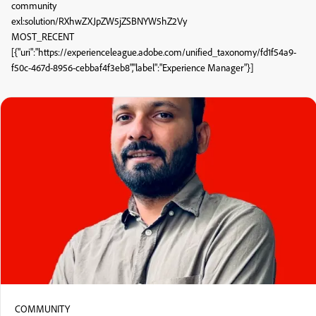
community
exl:solution/RXhwZXJpZW5jZSBNYW5hZ2Vy
MOST_RECENT
[{"uri":"https://experienceleague.adobe.com/unified_taxonomy/fd1f54a9-
f50c-467d-8956-cebbaf4f3eb8","label":"Experience Manager"}]
COMMUNITY