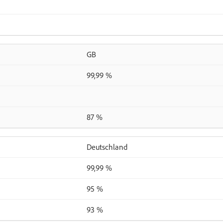
GB
99,99 %
87 %
Deutschland
99,99 %
95 %
93 %