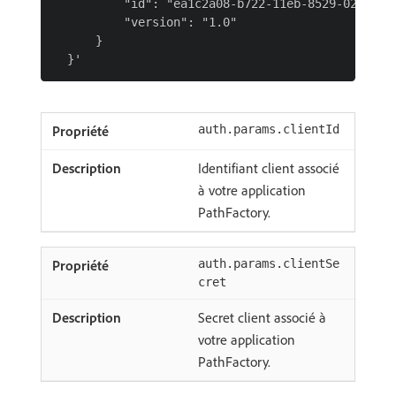
          "id": "ea1c2a08-b722-11eb-8529-0242ac13
          "version": "1.0"

      }

auth.params.clientId
Identifiant client associé
à votre application
PathFactory.
auth.params.clientSe
cret
Secret client associé à
votre application
PathFactory.