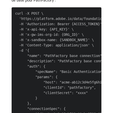
de base pour PathFactory :
curl -X POST \

  'https://platform.adobe.io/data/foundation/flow
  -H 'Authorization: Bearer {ACCESS_TOKEN}' \

  -H 'x-api-key: {API_KEY}' \

  -H 'x-gw-ims-org-id: {ORG_ID}' \

  -H 'x-sandbox-name: {SANDBOX_NAME}' \

  -H 'Content-Type: application/json' \

  -d '{

      "name": "PathFactory base connection",

      "description": "PathFactory base connection
      "auth": {

          "specName": "Basic Authentication",

          "params": {

              "host": "acme-ab12c3d4e5fg6hijk7lmn
              "clientId": "pathfactory",

              "clientSecret": "xxxx"

          }

      },

      "connectionSpec": {
