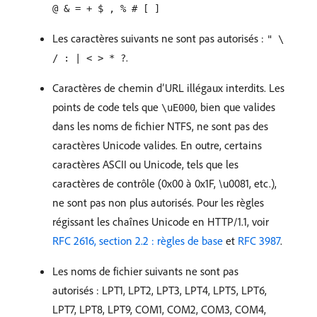
@ & = + $ , % # [ ]
Les caractères suivants ne sont pas autorisés :
" \
.
/ : | < > * ?
Caractères de chemin d’URL illégaux interdits. Les
points de code tels que
, bien que valides
\uE000
dans les noms de fichier NTFS, ne sont pas des
caractères Unicode valides. En outre, certains
caractères ASCII ou Unicode, tels que les
caractères de contrôle (0x00 à 0x1F, \u0081, etc.),
ne sont pas non plus autorisés. Pour les règles
régissant les chaînes Unicode en HTTP/1.1, voir
RFC 2616, section 2.2 : règles de base
et
RFC 3987
.
Les noms de fichier suivants ne sont pas
autorisés : LPT1, LPT2, LPT3, LPT4, LPT5, LPT6,
LPT7, LPT8, LPT9, COM1, COM2, COM3, COM4,