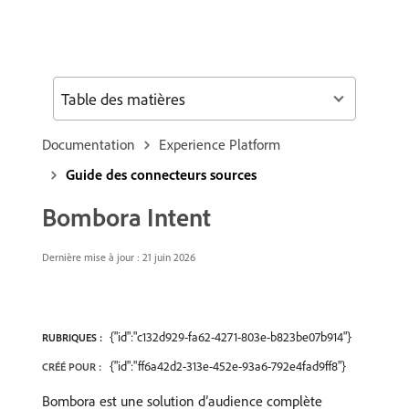
Table des matières
Documentation
Experience Platform
Guide des connecteurs sources
Bombora Intent
Dernière mise à jour : 21 juin 2026
{"id":"c132d929-fa62-4271-803e-b823be07b914"}
RUBRIQUES :
{"id":"ff6a42d2-313e-452e-93a6-792e4fad9ff8"}
CRÉÉ POUR :
Bombora est une solution d’audience complète