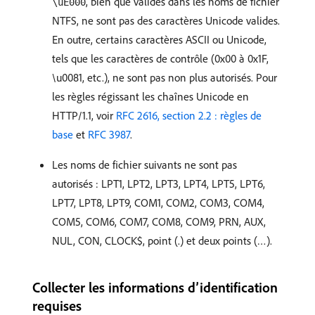
, bien que valides dans les noms de fichier
\uE000
NTFS, ne sont pas des caractères Unicode valides.
En outre, certains caractères ASCII ou Unicode,
tels que les caractères de contrôle (0x00 à 0x1F,
\u0081, etc.), ne sont pas non plus autorisés. Pour
les règles régissant les chaînes Unicode en
HTTP/1.1, voir
RFC 2616, section 2.2 : règles de
base
et
RFC 3987
.
Les noms de fichier suivants ne sont pas
autorisés : LPT1, LPT2, LPT3, LPT4, LPT5, LPT6,
LPT7, LPT8, LPT9, COM1, COM2, COM3, COM4,
COM5, COM6, COM7, COM8, COM9, PRN, AUX,
NUL, CON, CLOCK$, point (.) et deux points (…).
Collecter les informations d’identification
requises