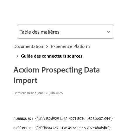
Table des matières
Documentation
Experience Platform
Guide des connecteurs sources
Acxiom Prospecting Data
Import
Dernière mise à jour : 21 juin 2026
{"id":"c132d929-fa62-4271-803e-b823be07b914"}
RUBRIQUES :
{"id":"ff6a42d2-313e-452e-93a6-792e4fad9ff8"}
CRÉÉ POUR :