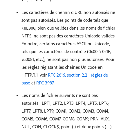
Les caractères de chemin d’URL non autorisés ne
sont pas autorisés. Les points de code tels que
, bien que valides dans les noms de fichier
\uE000
NTFS, ne sont pas des caractères Unicode valides.
En outre, certains caractères ASCII ou Unicode,
tels que les caractères de contrôle (0x00 à 0x1F,
\u0081, etc.), ne sont pas non plus autorisés. Pour
les règles régissant les chaînes Unicode en
HTTP/1.1, voir
RFC 2616, section 2.2 : règles de
base
et
RFC 3987
.
Les noms de fichier suivants ne sont pas
autorisés : LPT1, LPT2, LPT3, LPT4, LPT5, LPT6,
LPT7, LPT8, LPT9, COM1, COM2, COM3, COM4,
COM5, COM6, COM7, COM8, COM9, PRN, AUX,
NUL, CON, CLOCK$, point (.) et deux points (…).