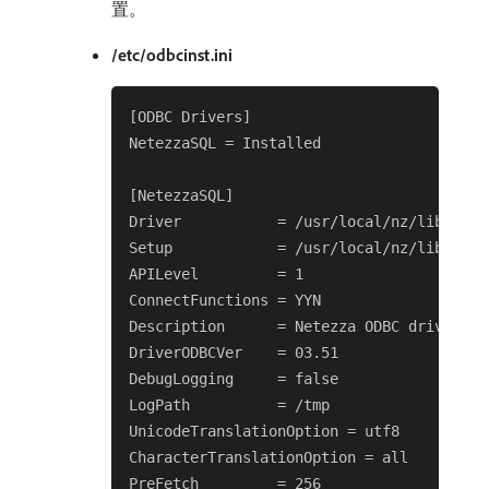
置。
/etc/odbcinst.ini
[ODBC Drivers]

NetezzaSQL = Installed

[NetezzaSQL]

Driver           = /usr/local/nz/lib/libnz
Setup            = /usr/local/nz/lib/libnz
APILevel         = 1

ConnectFunctions = YYN

Description      = Netezza ODBC driver

DriverODBCVer    = 03.51

DebugLogging     = false

LogPath          = /tmp

UnicodeTranslationOption = utf8

CharacterTranslationOption = all

PreFetch         = 256
