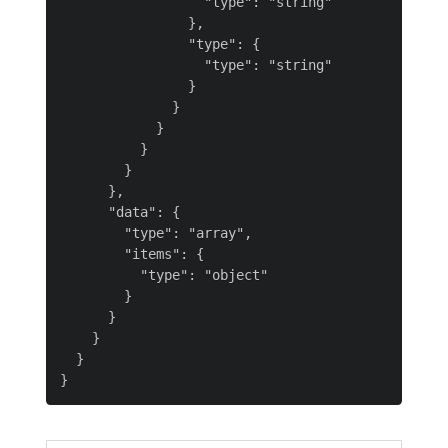
                  "type": "string"

                },

                "type": {

                  "type": "string"

                }

              }

            }

          }

        }

      },

      "data": {

        "type": "array",

        "items": {

          "type": "object"

        }

      }

    }

  }
