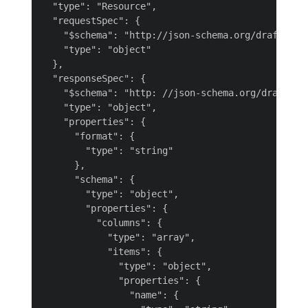
  "type": "Resource",

  "requestSpec": {

    "$schema": "http://json-schema.org/draft-07/s
    "type": "object"

  },

  "responseSpec": {

    "$schema": "http: //json-schema.org/draft-07/
    "type": "object",

    "properties": {

      "format": {

        "type": "string"

      },

      "schema": {

        "type": "object",

        "properties": {

          "columns": {

            "type": "array",

            "items": {

              "type": "object",

              "properties": {

                "name": {
