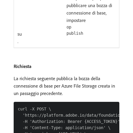
pubblicare una bozza di
connessione di base,
impostare
op
su
publish
.
Richiesta
La richiesta seguente pubblica la bozza della
connessione di base per Azure File Storage creata in
un passaggio precedente.
curl -X POST \

  'https://platform.adobe.io/data/foundation/flo
  -H 'Authorization: Bearer {ACCESS_TOKEN}' \

  -H 'Content-Type: application/json' \
