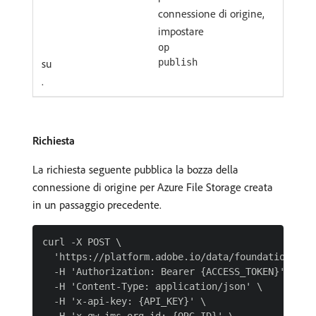
connessione di origine,
impostare
op
su
publish
.
Richiesta
La richiesta seguente pubblica la bozza della
connessione di origine per Azure File Storage creata
in un passaggio precedente.
curl -X POST \

  'https://platform.adobe.io/data/foundation/flo
  -H 'Authorization: Bearer {ACCESS_TOKEN}' \

  -H 'Content-Type: application/json' \

  -H 'x-api-key: {API_KEY}' \
