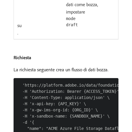
dati come bozza,
impostare
mode
su
draft
.
Richiesta
La richiesta seguente crea un flusso di dati bozza.
  'https://platform.adobe.io/data/foundation/flow
  -H 'Authorization: Bearer {ACCESS_TOKEN}' \

  -H 'Content-Type: application/json' \

  -H 'x-api-key: {API_KEY}' \

  -H 'x-gw-ims-org-id: {ORG_ID}' \

  -H 'x-sandbox-name: {SANDBOX_NAME}' \

  -d '{

    "name": "ACME Azure File Storage Dataflow",
