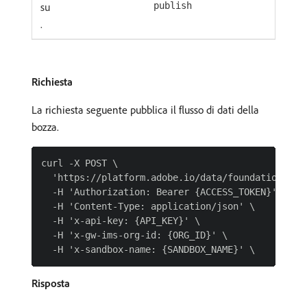
su
publish
.
Richiesta
La richiesta seguente pubblica il flusso di dati della
bozza.
curl -X POST \

  'https://platform.adobe.io/data/foundation/flo
  -H 'Authorization: Bearer {ACCESS_TOKEN}' \

  -H 'Content-Type: application/json' \

  -H 'x-api-key: {API_KEY}' \

  -H 'x-gw-ims-org-id: {ORG_ID}' \

Risposta