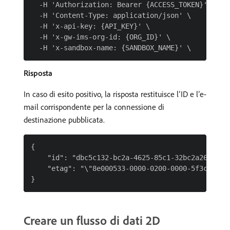
  -H 'Authorization: Bearer {ACCESS_TOKEN}' \

  -H 'Content-Type: application/json' \

  -H 'x-api-key: {API_KEY}' \

  -H 'x-gw-ims-org-id: {ORG_ID}' \

Risposta
In caso di esito positivo, la risposta restituisce l’ID e l’e-
mail corrispondente per la connessione di
destinazione pubblicata.
{

    "id": "dbc5c132-bc2a-4625-85c1-32bc2a262558",
    "etag": "\"8e000533-0000-0200-0000-5f3c40fd00
Creare un flusso di dati 2D