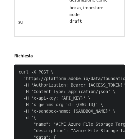
bozza, impostare
mode
su
draft
.
Richiesta
curl -X POST \

  'https://platform.adobe.io/data/foundation/flow
  -H 'Authorization: Bearer {ACCESS_TOKEN}' \

  -H 'Content-Type: application/json' \

  -H 'x-api-key: {API_KEY}' \

  -H 'x-gw-ims-org-id: {ORG_ID}' \

  -H 'x-sandbox-name: {SANDBOX_NAME}' \

  -d '{

      "name": "ACME Azure File Storage Target Con
      "description": "Azure File Storage target c
      "data": {
