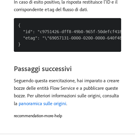
In caso di esito positivo, la risposta restituisce l’ID e il
corrispondente
del flusso di dati.
etag
{

  "id": "c9751426-dff8-49b0-965f-50defcf4187b",

  "etag": "\"69057131-0000-0200-0000-640f48320000
Passaggi successivi
Seguendo questa esercitazione, hai imparato a creare
bozze delle entità Flow Service e a pubblicare queste
bozze. Per ulteriori informazioni sulle origini, consulta
la
panoramica sulle origini
.
recommendation-more-help