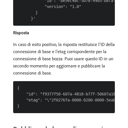
            "id": "be5ec48c-5b78-49d5-b8fa-7c89ec
            "version": "1.0"

        }

Risposta
In caso di esito positivo, la risposta restituisce l’ID della
connessione di base e l’etag corrispondente per la
connessione di base bozza. Puoi usare questo ID in un
secondo momento per aggiornare e pubblicare la
connessione di base.
{

    "id": "f9377f50-607a-4818-b77f-50607a181860",
    "etag": "\"2f0276fa-0000-0200-0000-5eab3abb00