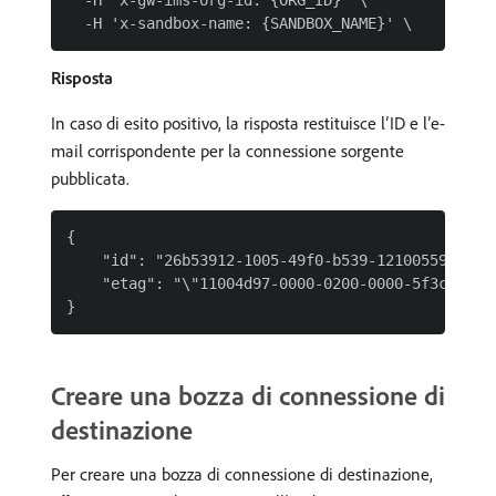
  -H 'x-gw-ims-org-id: {ORG_ID}' \

Risposta
In caso di esito positivo, la risposta restituisce l’ID e l’e-
mail corrispondente per la connessione sorgente
pubblicata.
{

    "id": "26b53912-1005-49f0-b539-12100559f0e2",
    "etag": "\"11004d97-0000-0200-0000-5f3c3b1400
Creare una bozza di connessione di
destinazione
Per creare una bozza di connessione di destinazione,