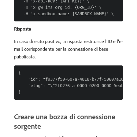
  -H 'x-api-key: {API_KEY}' \

  -H 'x-gw-ims-org-id: {ORG_ID}' \

Risposta
In caso di esito positivo, la risposta restituisce l’ID e l’e-
mail corrispondente per la connessione di base
pubblicata.
{

    "id": "f9377f50-607a-4818-b77f-50607a181860",
    "etag": "\"2f0276fa-0000-0200-0000-5eab3abb00
Creare una bozza di connessione
sorgente