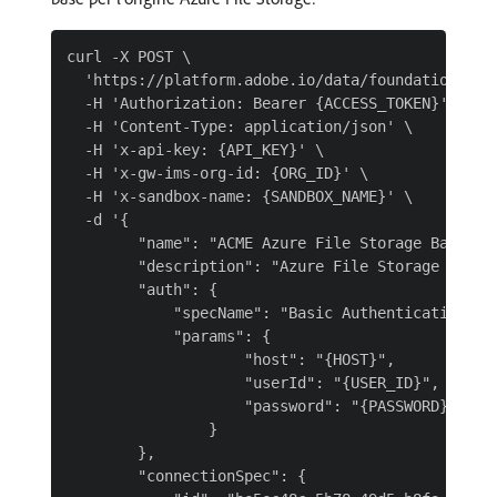
curl -X POST \

  'https://platform.adobe.io/data/foundation/flow
  -H 'Authorization: Bearer {ACCESS_TOKEN}' \

  -H 'Content-Type: application/json' \

  -H 'x-api-key: {API_KEY}' \

  -H 'x-gw-ims-org-id: {ORG_ID}' \

  -H 'x-sandbox-name: {SANDBOX_NAME}' \

  -d '{

        "name": "ACME Azure File Storage Base Con
        "description": "Azure File Storage base c
        "auth": {

            "specName": "Basic Authentication",

            "params": {

                    "host": "{HOST}",

                    "userId": "{USER_ID}",

                    "password": "{PASSWORD}"

                }

        },

        "connectionSpec": {
