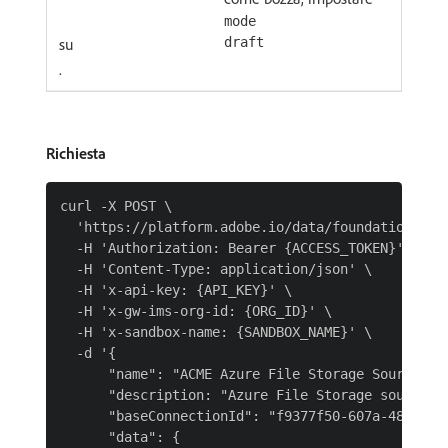
mode
su
draft
.
Richiesta
curl -X POST \

  'https://platform.adobe.io/data/foundation/flow
  -H 'Authorization: Bearer {ACCESS_TOKEN}' \

  -H 'Content-Type: application/json' \

  -H 'x-api-key: {API_KEY}' \

  -H 'x-gw-ims-org-id: {ORG_ID}' \

  -H 'x-sandbox-name: {SANDBOX_NAME}' \

  -d '{

      "name": "ACME Azure File Storage Source Con
      "description: "Azure File Storage source co
      "baseConnectionId": "f9377f50-607a-4818-b77
      "data": {
