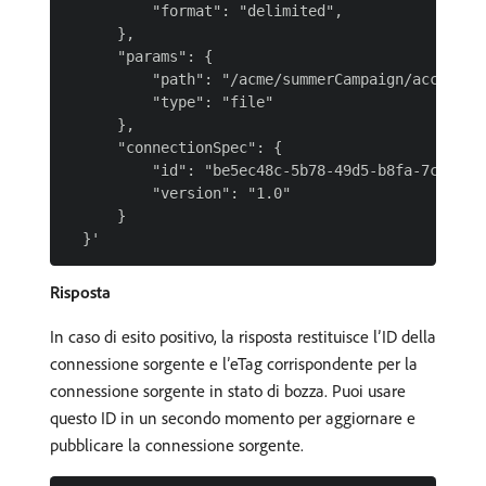
          "format": "delimited",

      },

      "params": {

          "path": "/acme/summerCampaign/account.c
          "type": "file"

      },

      "connectionSpec": {

          "id": "be5ec48c-5b78-49d5-b8fa-7c89ec45
          "version": "1.0"

      }

Risposta
In caso di esito positivo, la risposta restituisce l’ID della
connessione sorgente e l’eTag corrispondente per la
connessione sorgente in stato di bozza. Puoi usare
questo ID in un secondo momento per aggiornare e
pubblicare la connessione sorgente.