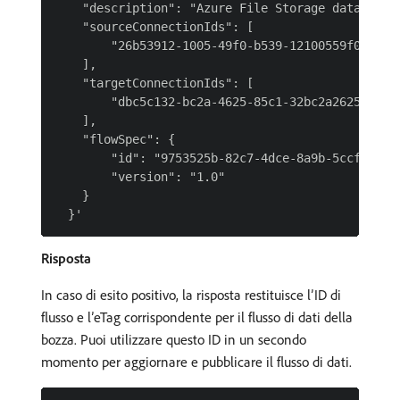
    "description": "Azure File Storage dataflow f
    "sourceConnectionIds": [

        "26b53912-1005-49f0-b539-12100559f0e2"

    ],

    "targetConnectionIds": [

        "dbc5c132-bc2a-4625-85c1-32bc2a262558"

    ],

    "flowSpec": {

        "id": "9753525b-82c7-4dce-8a9b-5ccfce2b98
        "version": "1.0"

    }

Risposta
In caso di esito positivo, la risposta restituisce l’ID di
flusso e l’eTag corrispondente per il flusso di dati della
bozza. Puoi utilizzare questo ID in un secondo
momento per aggiornare e pubblicare il flusso di dati.