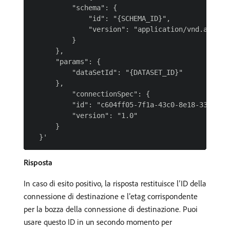
          "schema": {

              "id": "{SCHEMA_ID}",

              "version": "application/vnd.adobe.x
          }

      },

      "params": {

          "dataSetId": "{DATASET_ID}"

      },

          "connectionSpec": {

          "id": "c604ff05-7f1a-43c0-8e18-33bf874c
          "version": "1.0"

      }

Risposta
In caso di esito positivo, la risposta restituisce l’ID della
connessione di destinazione e l’etag corrispondente
per la bozza della connessione di destinazione. Puoi
usare questo ID in un secondo momento per