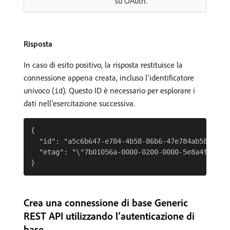
su OAuth.
Risposta
In caso di esito positivo, la risposta restituisce la
connessione appena creata, incluso l’identificatore
univoco (
). Questo ID è necessario per esplorare i
id
dati nell’esercitazione successiva.
{

  "id": "a5c6b647-e784-4b58-86b6-47e784ab580b",

  "etag": "\"7b01056a-0000-0200-0000-5e8a4f5b0000
Crea una connessione di base Generic
REST API utilizzando l’autenticazione di
base