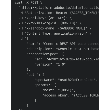
curl -X POST \

  'https://platform.adobe.io/data/foundation/flow
  -H 'Authorization: Bearer {ACCESS_TOKEN}' \

  -H 'x-api-key: {API_KEY}' \

  -H 'x-gw-ims-org-id: {ORG_ID}' \

  -H 'x-sandbox-name: {SANDBOX_NAME}' \

  -H 'Content-Type: application/json' \

  -d '{

      "name": "Generic REST API base connection w
      "description": "Generic REST API base conne
      "connectionSpec": {

          "id": "4e98f16f-87d6-4ef0-bdc6-7a2b0fe7
          "version": "1.0"

      },

      "auth": {

          "specName": "oAuth2RefreshCode",

          "params": {

              "host": "{HOST}",

              "accessToken": "{ACCESS_TOKEN}"

          }

      }
