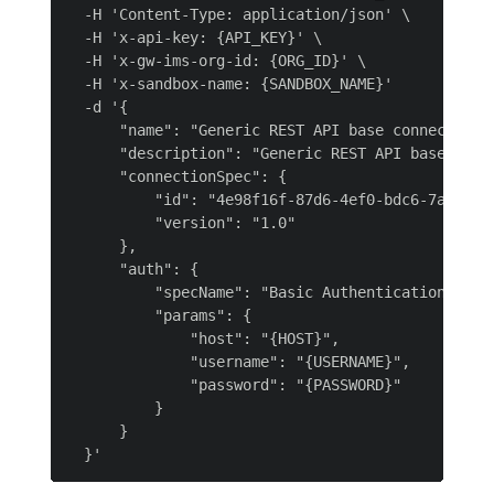
  -H 'Content-Type: application/json' \

  -H 'x-api-key: {API_KEY}' \

  -H 'x-gw-ims-org-id: {ORG_ID}' \

  -H 'x-sandbox-name: {SANDBOX_NAME}'

  -d '{

      "name": "Generic REST API base connection w
      "description": "Generic REST API base conne
      "connectionSpec": {

          "id": "4e98f16f-87d6-4ef0-bdc6-7a2b0fe7
          "version": "1.0"

      },

      "auth": {

          "specName": "Basic Authentication",

          "params": {

              "host": "{HOST}",

              "username": "{USERNAME}",

              "password": "{PASSWORD}"

          }

      }
