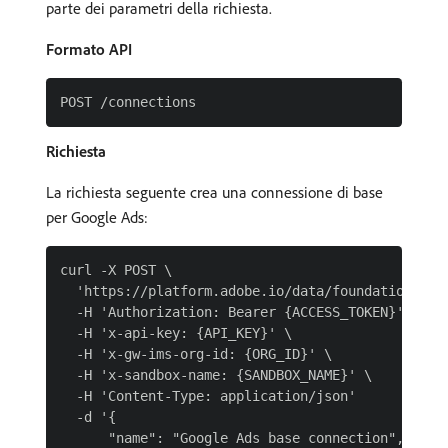
parte dei parametri della richiesta.
Formato API
Richiesta
La richiesta seguente crea una connessione di base
per Google Ads:
curl -X POST \

  'https://platform.adobe.io/data/foundation/flow
  -H 'Authorization: Bearer {ACCESS_TOKEN}' \

  -H 'x-api-key: {API_KEY}' \

  -H 'x-gw-ims-org-id: {ORG_ID}' \

  -H 'x-sandbox-name: {SANDBOX_NAME}' \

  -H 'Content-Type: application/json'

  -d '{

      "name": "Google Ads base connection",
