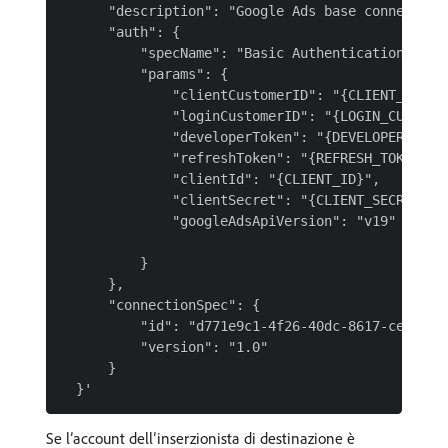
      "description": "Google Ads base connection"
      "auth": {

          "specName": "Basic Authentication",

          "params": {

              "clientCustomerID": "{CLIENT_CUSTOM
              "loginCustomerID": "{LOGIN_CUSTOMER
              "developerToken": "{DEVELOPER_TOKEN
              "refreshToken": "{REFRESH_TOKEN}",

              "clientId": "{CLIENT_ID}",

              "clientSecret": "{CLIENT_SECRET}",

              "googleAdsApiVersion": "v19"

          }

      },

      "connectionSpec": {

          "id": "d771e9c1-4f26-40dc-8617-ce58c4b5
          "version": "1.0"

      }

Se l’account dell’inserzionista di destinazione è