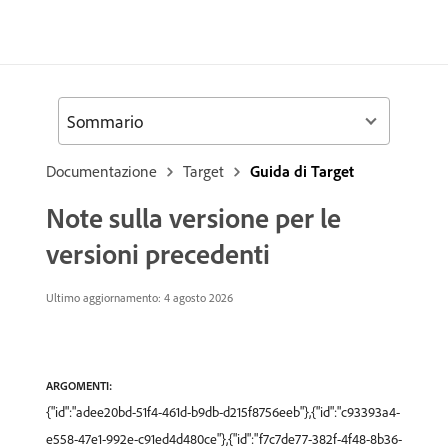
Sommario
Documentazione
Target
Guida di Target
Note sulla versione per le
versioni precedenti
Ultimo aggiornamento: 4 agosto 2026
ARGOMENTI:
{"id":"adee20bd-51f4-461d-b9db-d215f8756eeb"},{"id":"c93393a4-
e558-47e1-992e-c91ed4d480ce"},{"id":"f7c7de77-382f-4f48-8b36-