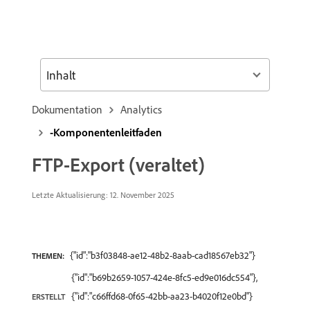
Inhalt
Dokumentation
Analytics
-Komponentenleitfaden
FTP-Export (veraltet)
Letzte Aktualisierung: 12. November 2025
{"id":"b3f03848-ae12-48b2-8aab-cad18567eb32"}
THEMEN:
{"id":"b69b2659-1057-424e-8fc5-ed9e016dc554"},
{"id":"c66ffd68-0f65-42bb-aa23-b4020f12e0bd"}
ERSTELLT