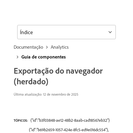
Índice
Documentação
Analytics
Guia de componentes
Exportação do navegador
(herdado)
Última atualização: 12 de novembro de 2025
{"id":"b3f03848-ae12-48b2-8aab-cad18567eb32"}
TÓPICOS:
{"id":"b69b2659-1057-424e-8fc5-ed9e016dc554"},