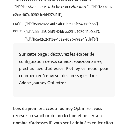
{"id":"d556b755-390a-43f0-be32-a08cf6236126"},{"id":"fe338112-
e2ce-4876-8989-fc4d497613f1"}
{"id":"b5a62a22-46f7-4f0d-b151-3fc640bef588"}
CRÉÉ
POUR
{"id":"c66ffd68-0f65-42bb-aa23-b4020f12e0bd"},
:
{"id":"ff6a42d2-313e-452e-93a6-792e4fad9ff8"}
Sur cette page :
découvrez les étapes de
configuration de vos canaux, sous-domaines,
préchauffage d’adresses IP et règles métier pour
commencer à envoyer des messages dans
Adobe Journey Optimizer.
Lors du premier accès à Journey Optimizer, vous
recevez un sandbox de production et un certain
nombre d’adresses IP vous sont attribuées en fonction