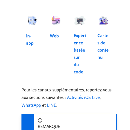
Expéri
Carte
In-
Web
ence
s de
app
basée
conte
sur
nu
du
code
Pour les canaux supplémentaires, reportez-vous
aux sections suivantes :
Activités iOS Live
,
WhatsApp
et
LINE
.
REMARQUE