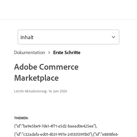
Inhalt
Dokumentation
Erste Schritte
Adobe Commerce
Marketplace
Letzte Aktualisierung: 16. Juni 2026
THEMEN:
{"id":"ba9e5be9-7de1-4f71-a5d2-baead0e425ee"},
{"id":"c32adafa-ed01-4b31-997e-2413013911b0"},{"id":"e8818fe6-