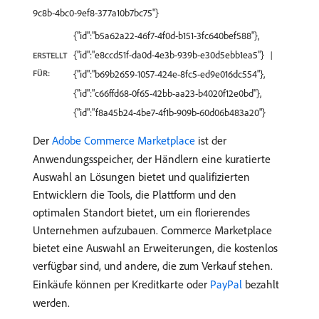
9c8b-4bc0-9ef8-377a10b7bc75"}
{"id":"b5a62a22-46f7-4f0d-b151-3fc640bef588"},
{"id":"e8ccd51f-da0d-4e3b-939b-e30d5ebb1ea5"}
ERSTELLT
FÜR:
{"id":"b69b2659-1057-424e-8fc5-ed9e016dc554"},
{"id":"c66ffd68-0f65-42bb-aa23-b4020f12e0bd"},
{"id":"f8a45b24-4be7-4f1b-909b-60d06b483a20"}
Der
Adobe Commerce Marketplace
ist der
Anwendungsspeicher, der Händlern eine kuratierte
Auswahl an Lösungen bietet und qualifizierten
Entwicklern die Tools, die Plattform und den
optimalen Standort bietet, um ein florierendes
Unternehmen aufzubauen. Commerce Marketplace
bietet eine Auswahl an Erweiterungen, die kostenlos
verfügbar sind, und andere, die zum Verkauf stehen.
Einkäufe können per Kreditkarte oder
PayPal
bezahlt
werden.