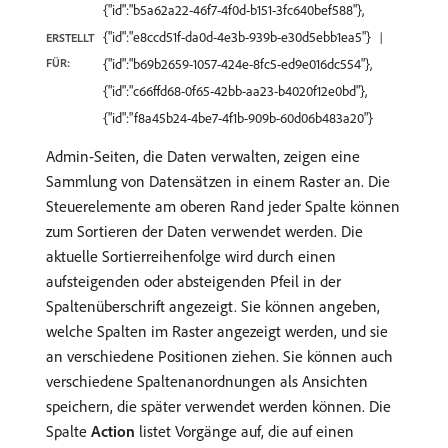
{"id":"b5a62a22-46f7-4f0d-b151-3fc640bef588"},
{"id":"e8ccd51f-da0d-4e3b-939b-e30d5ebb1ea5"}
ERSTELLT
FÜR:
{"id":"b69b2659-1057-424e-8fc5-ed9e016dc554"},
{"id":"c66ffd68-0f65-42bb-aa23-b4020f12e0bd"},
{"id":"f8a45b24-4be7-4f1b-909b-60d06b483a20"}
Admin-Seiten, die Daten verwalten, zeigen eine
Sammlung von Datensätzen in einem Raster an. Die
Steuerelemente am oberen Rand jeder Spalte können
zum Sortieren der Daten verwendet werden. Die
aktuelle Sortierreihenfolge wird durch einen
aufsteigenden oder absteigenden Pfeil in der
Spaltenüberschrift angezeigt. Sie können angeben,
welche Spalten im Raster angezeigt werden, und sie
an verschiedene Positionen ziehen. Sie können auch
verschiedene Spaltenanordnungen als Ansichten
speichern, die später verwendet werden können. Die
Spalte
Action
listet Vorgänge auf, die auf einen