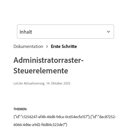
Inhalt
Dokumentation
Erste Schritte
Administratorraster-
Steuerelemente
Letzte Aktualisierung: 14. Oktober 2025
THEMEN:
{"id":"c1256247-af4b-46d8-9dca-0c654ecfa157"},{"id":"dac87252-
6066-4d6e-a9d2-f6d84c323de7"}