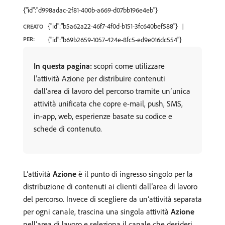
{"id":"d998adac-2f81-400b-a669-d07bb196e4eb"}
{"id":"b5a62a22-46f7-4f0d-b151-3fc640bef588"}
CREATO
PER:
{"id":"b69b2659-1057-424e-8fc5-ed9e016dc554"}
In questa pagina:
scopri come utilizzare
l’attività Azione per distribuire contenuti
dall’area di lavoro del percorso tramite un’unica
attività unificata che copre e-mail, push, SMS,
in-app, web, esperienze basate su codice e
schede di contenuto.
L’attività
Azione
è il punto di ingresso singolo per la
distribuzione di contenuti ai clienti dall’area di lavoro
del percorso. Invece di scegliere da un’attività separata
per ogni canale, trascina una singola attività
Azione
nell’area di lavoro e seleziona il canale che desideri