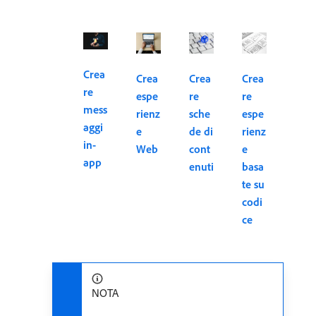
Crea
Crea
Crea
Crea
re
espe
re
re
mess
rienz
sche
espe
aggi
e
de di
rienz
in-
Web
cont
e
app
enuti
basa
te su
codi
ce
NOTA