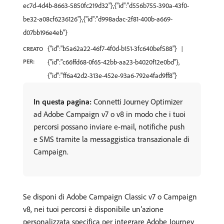
ec7d-4d4b-8663-5850fc219d32"},{"id":"d556b755-390a-43f0-
be32-a08cf6236126"},{"id":"d998adac-2f81-400b-a669-
d07bb196e4eb"}
{"id":"b5a62a22-46f7-4f0d-b151-3fc640bef588"}
CREATO
PER:
{"id":"c66ffd68-0f65-42bb-aa23-b4020f12e0bd"},
{"id":"ff6a42d2-313e-452e-93a6-792e4fad9ff8"}
In questa pagina:
Connetti Journey Optimizer
ad Adobe Campaign v7 o v8 in modo che i tuoi
percorsi possano inviare e-mail, notifiche push
e SMS tramite la messaggistica transazionale di
Campaign.
Se disponi di Adobe Campaign Classic v7 o Campaign
v8, nei tuoi percorsi è disponibile un’azione
personalizzata specifica per integrare Adobe Journey