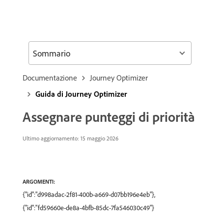
Sommario
Documentazione
Journey Optimizer
Guida di Journey Optimizer
Assegnare punteggi di priorità
Ultimo aggiornamento: 15 maggio 2026
ARGOMENTI:
{"id":"d998adac-2f81-400b-a669-d07bb196e4eb"},
{"id":"fd59660e-de8a-4bfb-85dc-7fa546030c49"}