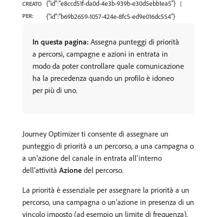
{"id":"e8ccd51f-da0d-4e3b-939b-e30d5ebb1ea5"}
CREATO
PER:
{"id":"b69b2659-1057-424e-8fc5-ed9e016dc554"}
In questa pagina:
Assegna punteggi di priorità
a percorsi, campagne e azioni in entrata in
modo da poter controllare quale comunicazione
ha la precedenza quando un profilo è idoneo
per più di uno.
Journey Optimizer ti consente di assegnare un
punteggio di priorità a un percorso, a una campagna o
a un’azione del canale in entrata all’interno
dell’attività
Azione
del percorso.
La priorità è essenziale per assegnare la priorità a un
percorso, una campagna o un’azione in presenza di un
vincolo imposto (ad esempio un limite di frequenza).