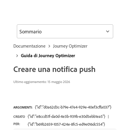
Sommario
Documentazione
Journey Optimizer
Guida di Journey Optimizer
Creare una notifica push
Ultimo aggiornamento: 15 maggio 2026
{"id":"d0a62d3c-b79e-47e4-929e-40ef3cffa037"}
ARGOMENTI:
{"id":"e8ccd51f-da0d-4e3b-939b-e30d5ebb1ea5"}
CREATO
PER:
{"id":"b69b2659-1057-424e-8fc5-ed9e016dc554"}