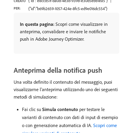
{"id":"e8ccd51f-da0d-4e3b-939b-e30d5ebb1ea5"}
CREATO
PER:
{"id":"b69b2659-1057-424e-8fc5-ed9e016dc554"}
In questa pagina:
Scopri come visualizzare in
anteprima, convalidare e inviare le notifiche
push in Adobe Journey Optimizer.
Anteprima della notifica push
Una volta definito il contenuto del messaggio, puoi
visualizzarne l’anteprima utilizzando uno dei seguenti
metodi di simulazione:
Fai clic su
Simula contenuto
per testare le
varianti di contenuto con dati di input di esempio
o con generazione automatica di IA.
Scopri come