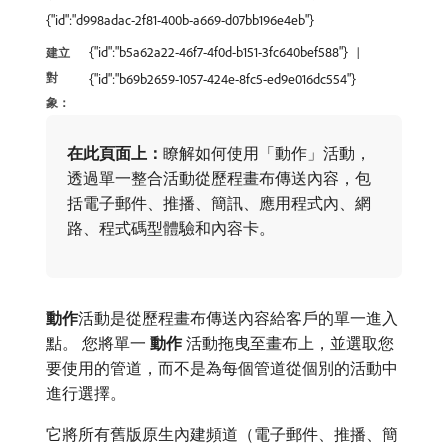
{"id":"d998adac-2f81-400b-a669-d07bb196e4eb"}
{"id":"b5a62a22-46f7-4f0d-b151-3fc640bef588"}
建立
對
{"id":"b69b2659-1057-424e-8fc5-ed9e016dc554"}
象：
在此頁面上：
​瞭解如何使用「動作」活動，
透過單一整合活動從歷程畫布傳送內容，包
括電子郵件、推播、簡訊、應用程式內、網
路、程式碼型體驗和內容卡。
動作
​活動是從歷程畫布傳送內容給客戶的單一進入
點。 您將單一​
動作
​活動拖曳至畫布上，並選取您
要使用的管道，而不是為每個管道從個別的活動中
進行選擇。
它將所有舊版原生內建頻道（電子郵件、推播、簡