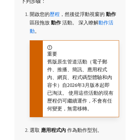
下列步驟：
開啟您的
歷程
，然後從浮動視窗的​
動作
​
區段拖放​
動作
​活動。 深入瞭解
動作活
動
。
重要
舊版原生管道活動（電子郵
件、推播、簡訊、應用程式
內、網頁、程式碼型體驗和內
容卡）自2026年3月版本起即
已淘汰。 使用這些活動的現有
歷程仍可繼續運作，不會有任
何變更，無需移轉。
選取​
應用程式內
​作為動作型別。