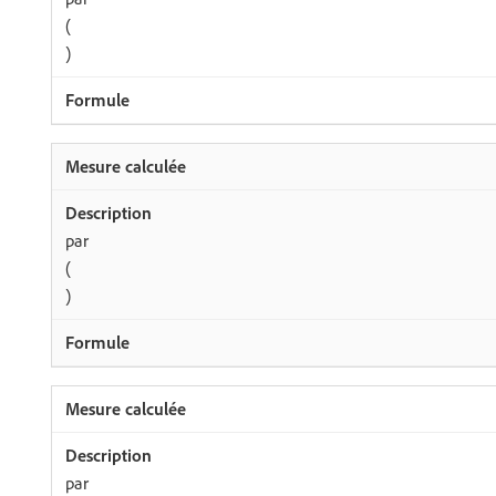
(
)
par
(
)
par