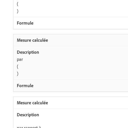
(
)
par
(
)
par rapport à