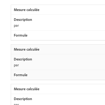
par
par
par