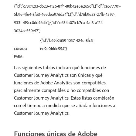
{"id":"c73c4213-d623-4126-81f4-80b42e5e2656"},{"id":"ce577701-
5b9e-4fe4-8fa3-4eedea976da4"},{"id":"d76b9e53-27fb-4597-
933f-419cc0dd46db"},{"id":"e634a07b-b7ca-4af3-a124-
3024ce559e17"}
{"id":"b69b2659-1057-424e-8fc5-
ed9e016dc554"}
CREADO
PARA:
Las siguientes tablas indican qué funciones de
Customer Journey Analytics son únicas y qué
funciones de Adobe Analytics son compatibles,
parcialmente compatibles o no compatibles con
Customer Journey Analytics. Estas listas cambiarán
con el tiempo a medida que se añadan funciones a
Customer Journey Analytics.
Funciones únicas de Adobe