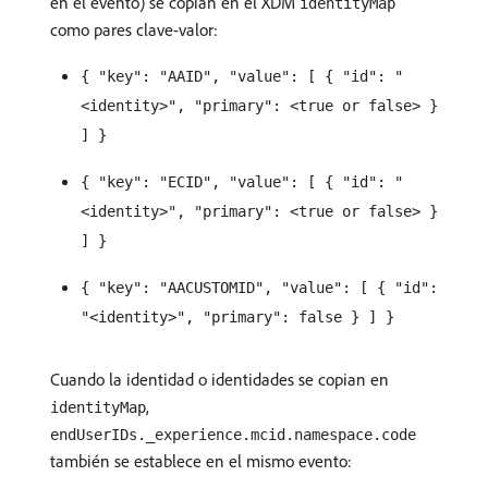
en el evento) se copian en el XDM
identityMap
como pares clave-valor:
{ "key": "AAID", "value": [ { "id": "
<identity>", "primary": <true or false> }
] }
{ "key": "ECID", "value": [ { "id": "
<identity>", "primary": <true or false> }
] }
{ "key": "AACUSTOMID", "value": [ { "id":
"<identity>", "primary": false } ] }
Cuando la identidad o identidades se copian en
,
identityMap
endUserIDs._experience.mcid.namespace.code
también se establece en el mismo evento: