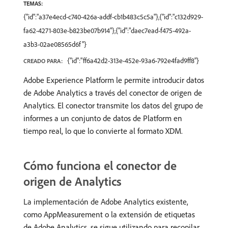
TEMAS:
{"id":"a37e4ecd-c740-426a-addf-cb1b483c5c5a"},{"id":"c132d929-
fa62-4271-803e-b823be07b914"},{"id":"daec7ead-f475-492a-
a3b3-02ae08565d6f"}
{"id":"ff6a42d2-313e-452e-93a6-792e4fad9ff8"}
CREADO PARA:
Adobe Experience Platform le permite introducir datos
de Adobe Analytics a través del conector de origen de
Analytics. El conector transmite los datos del grupo de
informes a un conjunto de datos de Platform en
tiempo real, lo que lo convierte al formato XDM.
Cómo funciona el conector de
origen de Analytics
La implementación de Adobe Analytics existente,
como AppMeasurement o la extensión de etiquetas
de Adobe Analytics, se sigue utilizando para recopilar