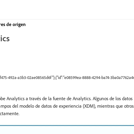
res de origen
ics
ad-f475-492a-a3b3-02ae08565d6f"},{"id":"e08599ea-8888-4294-ba74-3ba0a7762a4
e Analytics a través de la fuente de Analytics. Algunos de los datos
mpos del modelo de datos de experiencia (XDM), mientras que otros
ectamente.