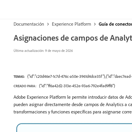
Documentación
Experience Platform
Guía de conecto
Asignaciones de campos de Analyt
Última actualización: 9 de mayo de 2026
{"id":"c20d46e7-1c7d-476c-a50e-3961d4dce35f"},{"id":"daec7e
TEMAS:
{"id":"ff6a42d2-313e-452e-93a6-792e4fad9ff8"}
CREADO PARA:
Adobe Experience Platform le permite introducir datos de Adob
pueden asignar directamente desde campos de Analytics a ca
transformaciones y funciones específicas para asignarse corr