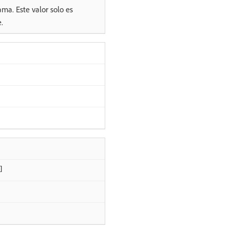
a. Este valor solo es
.
]