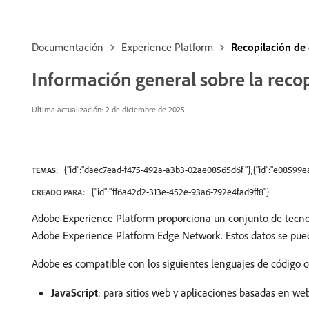
Documentación
Experience Platform
Recopilación de
Información general sobre la recop
Última actualización: 2 de diciembre de 2025
{"id":"daec7ead-f475-492a-a3b3-02ae08565d6f"},{"id":"e0859
TEMAS:
{"id":"ff6a42d2-313e-452e-93a6-792e4fad9ff8"}
CREADO PARA:
Adobe Experience Platform proporciona un conjunto de tecnolo
Adobe Experience Platform Edge Network. Estos datos se puede
Adobe es compatible con los siguientes lenguajes de código co
JavaScript
: para sitios web y aplicaciones basadas en we