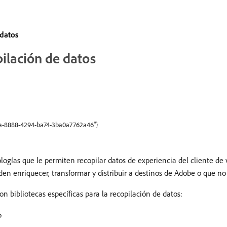
 datos
ilación de datos
9ea-8888-4294-ba74-3ba0a7762a46"}
gías que le permiten recopilar datos de experiencia del cliente de v
n enriquecer, transformar y distribuir a destinos de Adobe o que n
n bibliotecas específicas para la recopilación de datos:
b