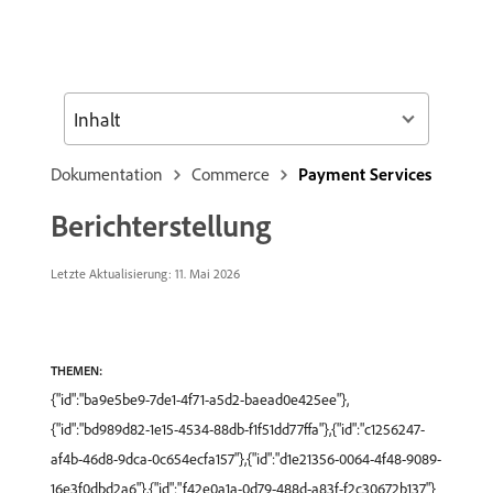
Inhalt
Dokumentation
Commerce
Payment Services
Berichterstellung
Letzte Aktualisierung: 11. Mai 2026
THEMEN:
{"id":"ba9e5be9-7de1-4f71-a5d2-baead0e425ee"},
{"id":"bd989d82-1e15-4534-88db-f1f51dd77ffa"},{"id":"c1256247-
af4b-46d8-9dca-0c654ecfa157"},{"id":"d1e21356-0064-4f48-9089-
16e3f0dbd2a6"},{"id":"f42e0a1a-0d79-488d-a83f-f2c30672b137"}