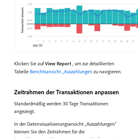
Klicken Sie auf
View Report
, um zur detaillierten
Tabelle
Berichtsansicht „Auszahlungen
zu navigieren.
Zeitrahmen der Transaktionen anpassen
Standardmäßig werden 30 Tage Transaktionen
angezeigt.
In der Datenvisualisierungsansicht „Auszahlungen“
können Sie den Zeitrahmen für die