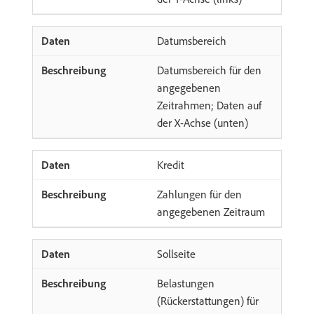
Datumsbereich
Datumsbereich für den
angegebenen
Zeitrahmen; Daten auf
der X-Achse (unten)
Kredit
Zahlungen für den
angegebenen Zeitraum
Sollseite
Belastungen
(Rückerstattungen) für