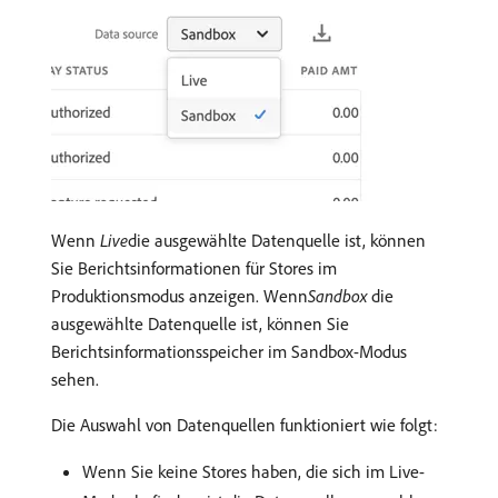
Wenn
Live
​die ausgewählte Datenquelle ist, können
Sie Berichtsinformationen für Stores im
Produktionsmodus anzeigen. Wenn​
Sandbox
die
ausgewählte Datenquelle ist, können Sie
Berichtsinformationsspeicher im Sandbox-Modus
sehen.
Die Auswahl von Datenquellen funktioniert wie folgt:
Wenn Sie keine Stores haben, die sich im Live-