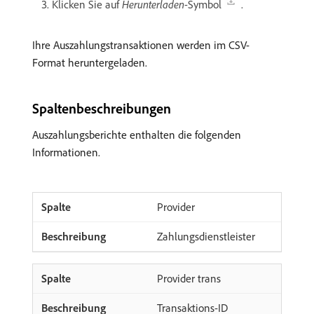
Klicken Sie auf
Herunterladen
-Symbol
.
Ihre Auszahlungstransaktionen werden im CSV-
Format heruntergeladen.
Spaltenbeschreibungen
Auszahlungsberichte enthalten die folgenden
Informationen.
Provider
Zahlungsdienstleister
Provider trans
Transaktions-ID