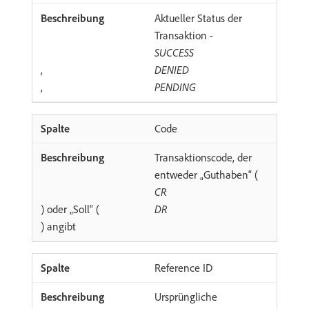
Aktueller Status der
Transaktion -
SUCCESS
,
DENIED
,
PENDING
Code
Transaktionscode, der
entweder „Guthaben“ (
CR
) oder „Soll“ (
DR
) angibt
Reference ID
Ursprüngliche