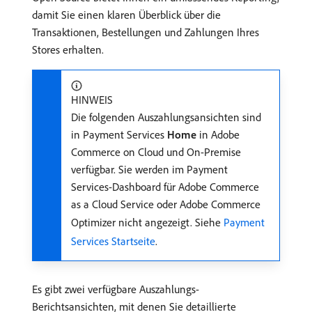
damit Sie einen klaren Überblick über die
Transaktionen, Bestellungen und Zahlungen Ihres
Stores erhalten.
HINWEIS
Die folgenden Auszahlungsansichten sind
in Payment Services
Home
in Adobe
Commerce on Cloud und On-Premise
verfügbar. Sie werden im Payment
Services-Dashboard für Adobe Commerce
as a Cloud Service oder Adobe Commerce
Optimizer nicht angezeigt. Siehe
Payment
Services Startseite
.
Es gibt zwei verfügbare Auszahlungs-
Berichtsansichten, mit denen Sie detaillierte