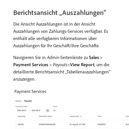
Berichtsansicht „Auszahlungen“
Die Ansicht Auszahlungen ist in der Ansicht
Auszahlungen von Zahlungs-Services verfügbar. Es
enthält alle verfügbaren Informationen über
Auszahlungen für Ihr Geschäft/Ihre Geschäfte.
Navigieren Sie in
Admin
-Seitenleiste zu
Sales
>
Payment Services
>
Payouts
>
View Report
, um die
detaillierte Berichtsansicht „Tabellenauszahlungen“
anzuzeigen.