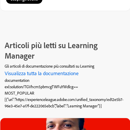
Articoli più letti su Learning
Manager
Gli articoli di documentazione più consultati su Learning
Visualizza tutta la documentazione
documentation
exl:solution/TGVhcm5pbmcgTWFuYWdlcg==
MOST_POPULAR
[{"uri":"https://experienceleague.adobe.com/unified_taxonomy/ed12e5b7-
96e3-45e7-a17f-de222065ebcb","label":"Learning Manager"}]