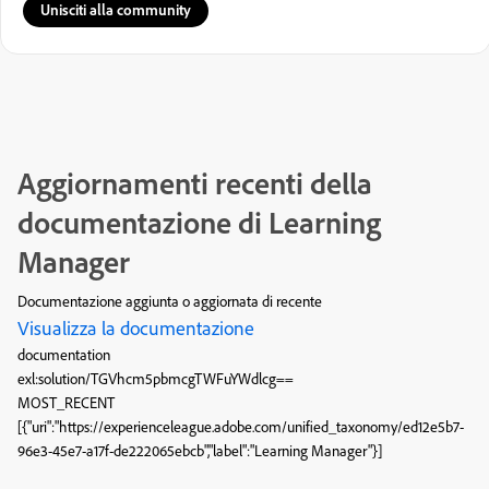
Unisciti alla community
Aggiornamenti recenti della
documentazione di Learning
Manager
Documentazione aggiunta o aggiornata di recente
Visualizza la documentazione
documentation
exl:solution/TGVhcm5pbmcgTWFuYWdlcg==
MOST_RECENT
[{"uri":"https://experienceleague.adobe.com/unified_taxonomy/ed12e5b7-
96e3-45e7-a17f-de222065ebcb","label":"Learning Manager"}]