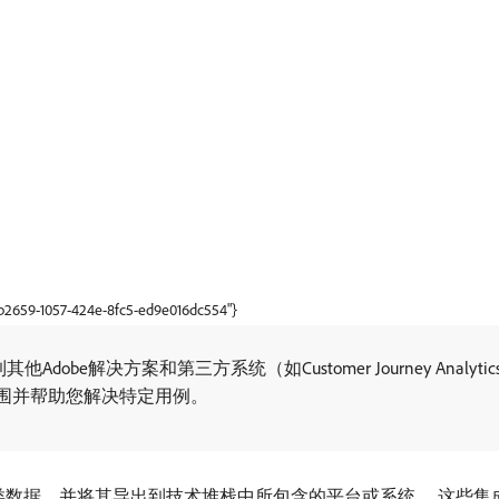
9b2659-1057-424e-8fc5-ed9e016dc554"}
接到其他Adobe解决方案和第三方系统（如Customer Journey Analytics、E
展其功能范围并帮助您解决特定用例。
松管理、保留此类数据，并将其导出到技术堆栈中所包含的平台或系统。 这些