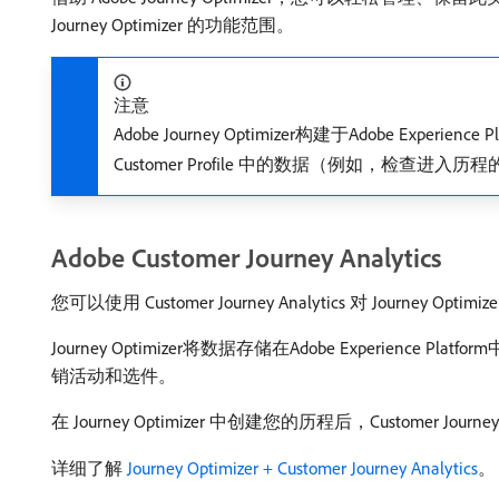
Journey Optimizer 的功能范围。
注意
Adobe Journey Optimizer构建于Adobe Experie
Customer Profile 中的数据（例如，检
Adobe Customer Journey Analytics
您可以使用 Customer Journey Analytics 对 Journey 
Journey Optimizer将数据存储在Adobe Experienc
销活动和选件。
在 Journey Optimizer 中创建您的历程后，Custom
详细了解
Journey Optimizer + Customer Journey Analytics
。