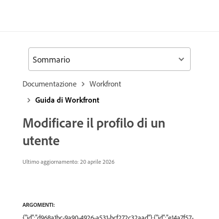
Sommario
Documentazione
Workfront
Guida di Workfront
Modificare il profilo di un
utente
Ultimo aggiornamento: 20 aprile 2026
ARGOMENTI:
{"id":"d968a1bc-9a90-4926-a531-bcf272c32aad"},{"id":"e14a7f57-