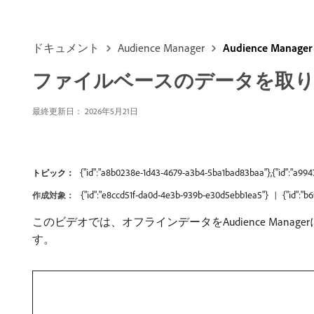
ドキュメント
Audience Manager
Audience Man
ファイルベースのデータを取り
最終更新日： 2026年5月21日
{"id":"a8b0238e-1d43-4679-a3b4-5ba1bad83baa"},{"id":"a994
トピック：
{"id":"e8ccd51f-da0d-4e3b-939b-e30d5ebb1ea5"}
{"id":"
作成対象：
このビデオでは、オフラインデータをAudience Ma
す。