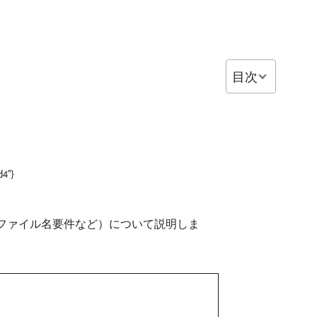
目次
d4"}
ルのファイル名要件など）について説明しま