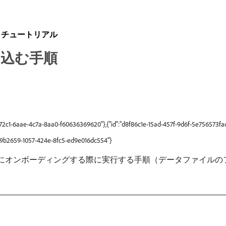
ager チュートリアル
込む手順
72c1-6aae-4c7a-8aa0-f60636369620"},{"id":"d8f86c1e-15ad-457f-9d6f-5e756573fa
b69b2659-1057-424e-8fc5-ed9e016dc554"}
nagerにオンボーディングする際に実行する手順（データファイ