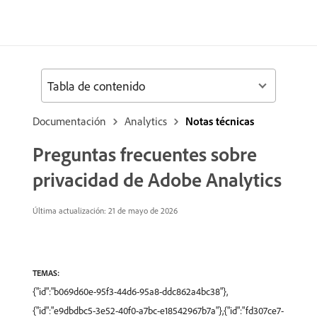
Tabla de contenido
Documentación
Analytics
Notas técnicas
Preguntas frecuentes sobre
privacidad de Adobe Analytics
Última actualización: 21 de mayo de 2026
TEMAS:
{"id":"b069d60e-95f3-44d6-95a8-ddc862a4bc38"},
{"id":"e9dbdbc5-3e52-40f0-a7bc-e18542967b7a"},{"id":"fd307ce7-