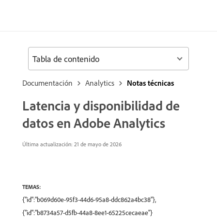
Tabla de contenido
Documentación
Analytics
Notas técnicas
Latencia y disponibilidad de
datos en Adobe Analytics
Última actualización: 21 de mayo de 2026
TEMAS:
{"id":"b069d60e-95f3-44d6-95a8-ddc862a4bc38"},
{"id":"b8734a57-d5fb-44a8-8ee1-65225cecaeae"}