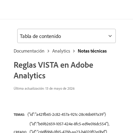
Tabla de contenido
Documentación
Analytics
Notas técnicas
Reglas VISTA en Adobe
Analytics
Última actualización: 13 de mayo de 2026
{"id":"a421fb65-2c82-457a-921c-28c46b697a39"}
TEMAS:
{"id":"b69b2659-1057-424e-8fc5-ed9e016dc554"},
{"id":"c66ffd68-0f65-42bb-aa23-b4020f12e0bd"}
CREADO